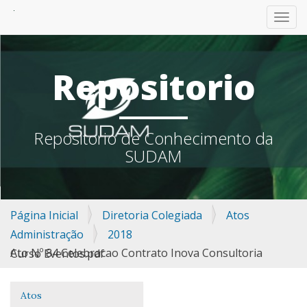
TOGG
Repositorio
Repositorio de Conhecimento da
SUDAM
Página Inicial
Diretoria Colegiada
Atos
Administração
2018
Ato Nº 84 Celebracao Contrato Inova Consultoria Curso Eventos.pdf
Atos
Navegação