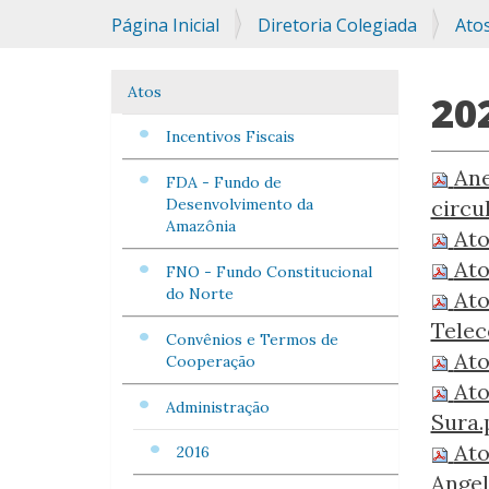
Você
Página Inicial
Diretoria Colegiada
Ato
está
aqui:
Atos
Navegação
20
Incentivos Fiscais
Ane
FDA - Fundo de
Desenvolvimento da
circu
Amazônia
Ato
Ato
FNO - Fundo Constitucional
do Norte
Ato
Telec
Convênios e Termos de
Ato
Cooperação
Ato
Administração
Sura.
Ato
2016
Angel