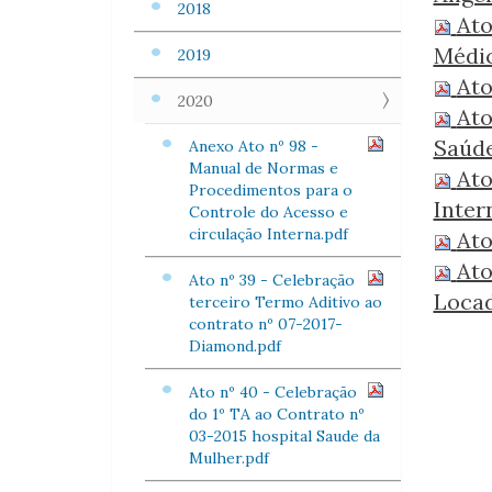
2018
Ato
Médic
2019
Ato
2020
Ato
Saúde
Anexo Ato nº 98 -
Manual de Normas e
Ato
Procedimentos para o
Inter
Controle do Acesso e
circulação Interna.pdf
Ato
Ato
Ato nº 39 - Celebração
Locad
terceiro Termo Aditivo ao
contrato nº 07-2017-
Diamond.pdf
Ato nº 40 - Celebração
do 1º TA ao Contrato nº
03-2015 hospital Saude da
Mulher.pdf