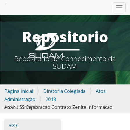
TOGG
Repositorio
Repositorio de Conhecimento da
SUDAM
Página Inicial
Diretoria Colegiada
Atos
Administração
2018
Ato Nº 55 Celebracao Contrato Zenite Informacao Consultoria.pdf
Atos
Navegação