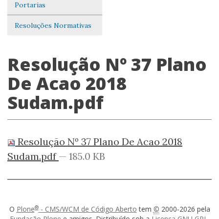
Portarias
Resoluções Normativas
Resolução Nº 37 Plano
De Acao 2018
Sudam.pdf
Resolução Nº 37 Plano De Acao 2018
Sudam.pdf
— 185.0 KB
®
O
Plone
- CMS/WCM de Código Aberto
tem
©
2000-2026 pela
Fundação Plone
e amigos. Distribuído sob a
Licença GNU GPL
.