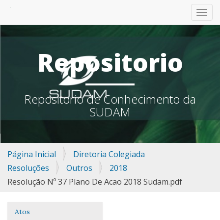
TOGG
Repositorio
Repositorio de Conhecimento da
SUDAM
Página Inicial
Diretoria Colegiada
Resoluções
Outros
2018
Resolução Nº 37 Plano De Acao 2018 Sudam.pdf
Atos
Navegação