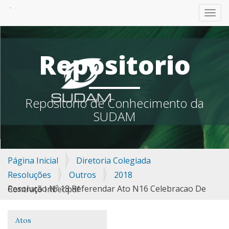
TOGG
Repositorio
Repositorio de Conhecimento da
SUDAM
Página Inicial
Diretoria Colegiada
Resoluções
Outros
2018
Resolução Nº 18 Referendar Ato N16 Celebracao De Contrato Inbec.pdf
Atos
Navegação