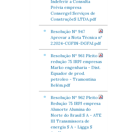
Indeferir a Consulta
Prévia empresa
Consergel Serviços de
ConstruçõeS LTDA.pdf
Resolução Nº 947
Aprovar a Nota Técnica nº
2.2024-CGFIN-DGFAI.pdf
Resolução Nº 961 Pleito
redução 75 IRPJ empresas
Marko engenharia - Dist.
Equador de prod.
petroleo - Tramontina
Belém.pdf
Resolução Nº 962 Pleito
Redução 75 IRPJ empresa
Alunorte Alumina do
Norte do Brasil S A - ATE
III Transmissora de
energia S A - Ligga S