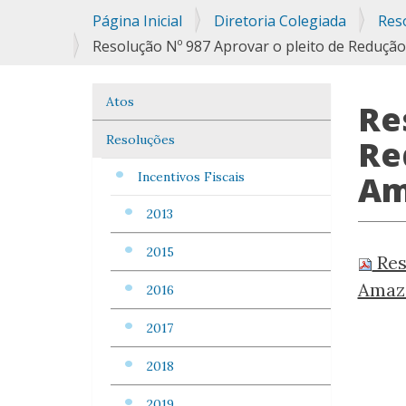
Você
Página Inicial
Diretoria Colegiada
Res
está
Resolução Nº 987 Aprovar o pleito de Reduçã
aqui:
Atos
Navegação
Re
Resoluções
Re
Am
Incentivos Fiscais
2013
2015
Res
Amazô
2016
2017
2018
2019