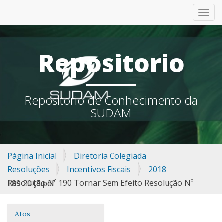
TOGG
Repositorio
Repositorio de Conhecimento da
SUDAM
Página Inicial
Diretoria Colegiada
Resoluções
Incentivos Fiscais
2018
Resolução Nº 190 Tornar Sem Efeito Resolução Nº 189 2018.pdf
Atos
Navegação