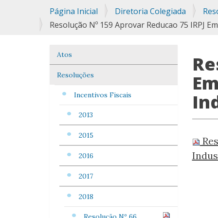
Você
Página Inicial
Diretoria Colegiada
Res
está
Resolução Nº 159 Aprovar Reducao 75 IRPJ Em
aqui:
Atos
Navegação
Re
Resoluções
Em
In
Incentivos Fiscais
2013
2015
Res
Indus
2016
2017
2018
Resolução Nº 66