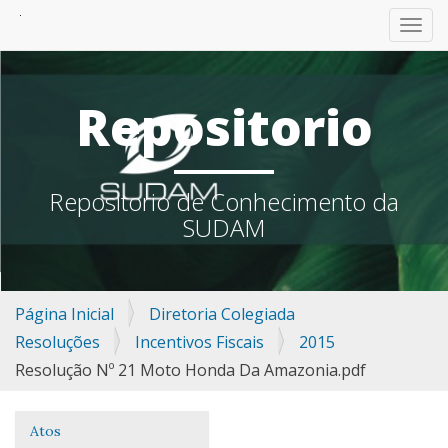
TOGG
Repositorio
Repositorio de Conhecimento da
SUDAM
Página Inicial
Diretoria Colegiada
Resoluções
Incentivos Fiscais
2015
Resolução Nº 21 Moto Honda Da Amazonia.pdf
Atos
Navegação