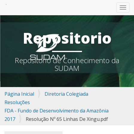
TOGG
Repositorio
Repositorio de Conhecimento da
SUDAM
Página Inicial
Diretoria Colegiada
Resoluções
FDA - Fundo de Desenvolvimento da Amazônia
2017
Resolução Nº 65 Linhas De Xingu.pdf