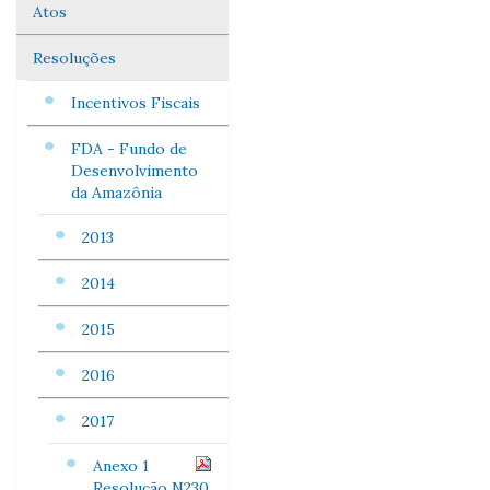
Atos
Navegação
Resoluções
Incentivos Fiscais
FDA - Fundo de
Desenvolvimento
da Amazônia
2013
2014
2015
2016
2017
Anexo 1
Resolução N230