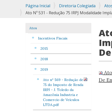
Você
Página Inicial
Diretoria Colegiada
Ato
está
Ato Nº 531 - Redução 75 IRPJ Modalidade Imp
aqui:
Atos
Navegação
At
Incentivos Fiscais
Im
2015
De
2018
2019
Ato
De En
Ato nº 569 - Redução de
75 do Imposto de Renda
IRPJ - J. Toledo da
Amazônia Industria e
Comercio de Veículos
LTDA.pdf