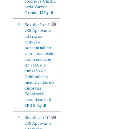
colchões Cuiabá
Ltda Várzea
Grande MT.pdf
Resolução nº
786 Aprovar a
alteração
redução
percentual do
valor financiado
com recursos
do FDA e a
emissão de
Debêndures
incentivadas do
empresa
Equatorial
trasmissora 8
SPE S A.pdf
Resolução Nº
785 Aprovar a