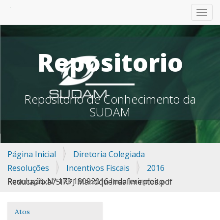
TOGG
Repositorio
Repositorio de Conhecimento da
SUDAM
Página Inicial
Diretoria Colegiada
Resoluções
Incentivos Fiscais
2016
Resolução Nº 173 13092016 Indeferirpleito Reducaofixa75IRPJ Mantiqueiraalimentos.pdf
Atos
Navegação