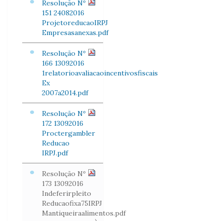
Resolução Nº
151 24082016
ProjetoreducaoIRPJ
Empresasanexas.pdf
Resolução Nº
166 13092016
1relatorioavaliacaoincentivosfiscais
Ex
2007a2014.pdf
Resolução Nº
172 13092016
Proctergambler
Reducao
IRPJ.pdf
Resolução Nº
173 13092016
Indeferirpleito
Reducaofixa75IRPJ
Mantiqueiraalimentos.pdf