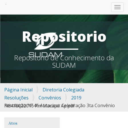
TOGG
Repositorio
Repositorio de Conhecimento da
SUDAM
Página Inicial
Diretoria Colegiada
Resoluções
Convênios
2019
Resolução Nº 46 Autorizar Celebração 3ta Convênio N8418022016 Pm Macapá Ap.pdf
Atos
Navegação