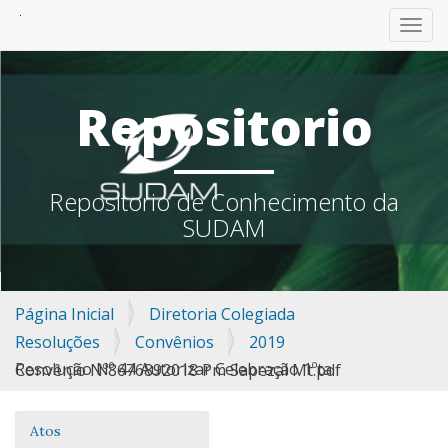
TOGG
Repositorio
Repositorio de Conhecimento da
SUDAM
Página Inicial
Diretoria Colegiada
Resoluções
Convênios
2019
Resolução Nº 44 Autorizar Celebração 1ºta Convênio Nº8676892018 Pm Sapezal Mt.pdf
Atos
Navegação