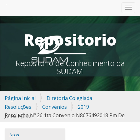
TOGG
Repositorio
Repositorio de Conhecimento da
SUDAM
Página Inicial
Diretoria Colegiada
Resoluções
Convênios
2019
Resolução Nº 26 1ta Convenio N8676492018 Pm De Juina Mt.pdf
Atos
Navegação