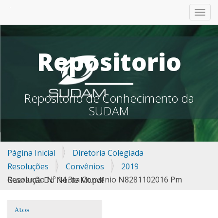
TOGG
Repositorio
Repositorio de Conhecimento da
SUDAM
Página Inicial
Diretoria Colegiada
Resoluções
Convênios
2019
Resolução Nº 14 3ta Convenio N8281102016 Pm Guaranta Do Norte Mt.pdf
Atos
Navegação